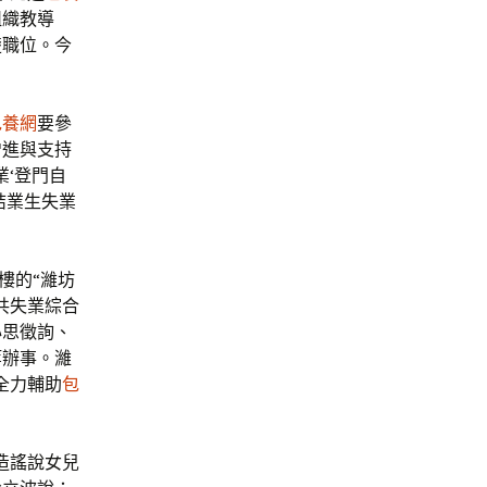
組織教導
楚職位。今
包養網
要參
增進與支持
業‘登門自
結業生失業
樓的“濰坊
共失業綜合
心思徵詢、
等辦事。濰
全力輔助
包
造謠說女兒