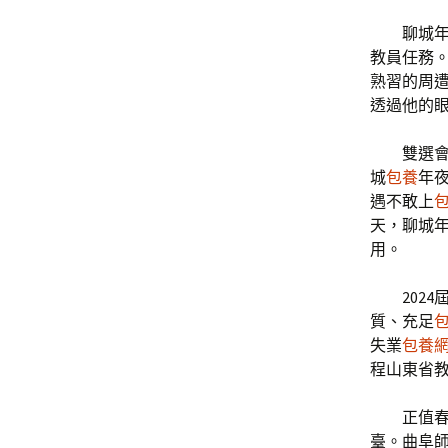
聊城
教員任務
熟習的周
透過他的
雙選
城
包養
年
遇不敢上
天，聊城
用。
202
質、充足
失業
包養
程山東省
正值
臺。曲阜