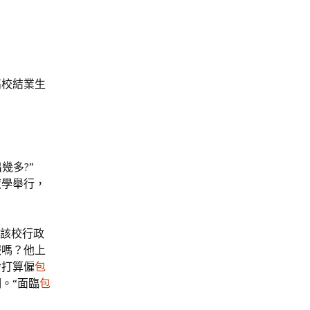
高校結業生
幾多?”
夜學舉行，
。該校行政
報嗎？他上
舍打算僱
包
。“面臨
包