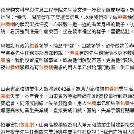
年夜學物文科學與信息工程學院先生薛文清一年夜早離開現場，
。她說：“黌舍一周前發布了雙選會信息，以便我們提早做
包養
預
遭
包養網
的狀況里找任務，心裴毅一遍一遍的看著身邊的轎子，
眼睛，看清楚到底是什麼東西。坐在轎車裡坐的樣子。里很結壯。
會現場設有政策
包養
領導、簡歷“門診”、口試領導、留學徵詢等
夜學黨委先生任務部部長都超說：“
包養
有的先生總煩惱本身不敷
包養
前。我們設置這些辦事區，既為他們解疑答惑，更為他們鼓勁
年夜
包養網
學還為有
包養網
需求的用人單元供給部門教室，供口
4屆山東省高校結業生人數將達84.2萬。為助力高校結
包養網
業生高
包養網
失業，本年春季，山東省教導廳陸續在8所高校舉行師范類
網
雙選會，同時展開線上失業雙選會，用人
包養
單元和結業
包養
教導廳高校結業生失業網，直接完成口試、簽約、失業手續打點
春招要害期
包養網
，山東高校積極為用人單元和結業生搭建對接
師范年夜學先生任務處失業領導中間主任石璐說：“我們約請用人