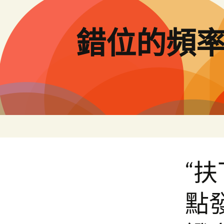
跳
至
主
錯位的頻
要
內
容
“
點