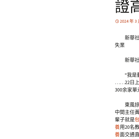
證
2024 年 3
新華社
失業
新華
“我
……22日
300余家
東風
中間主任
輩子就是
養
用20名
養
面交通