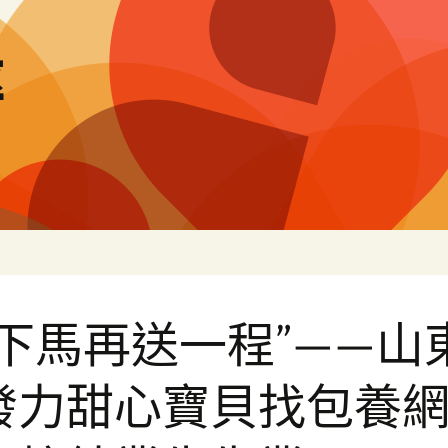
率
扶下馬再送一程”——山
發力甜心寶貝找包養