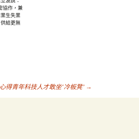
梁立波說：
密協作，兼
結業生失業
、供給更無
心得青年科技人才敢坐“冷板凳”
→