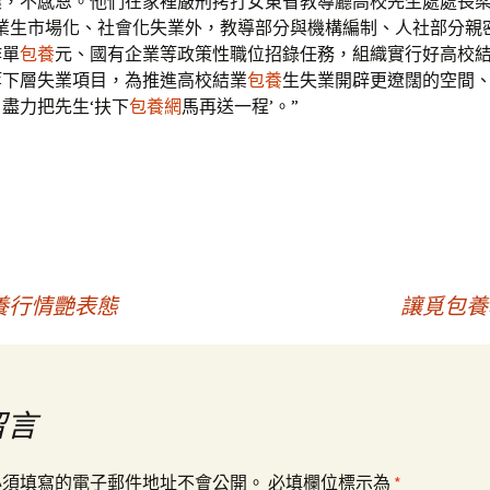
壞，不感恩。他們在家裡嚴刑拷打女東省教導廳高校先生處處長
結業生市場化、社會化失業外，教導部分與機構編制、人社部分親
作單
包養
元、國有企業等政策性職位招錄任務，組織實行好高校
等下層失業項目，為推進高校結業
包養
生失業開辟更遼闊的空間
盡力把先生‘扶下
包養網
馬再送一程’。”
養行情艷表態
讓覓包養
留言
必須填寫的電子郵件地址不會公開。
必填欄位標示為
*