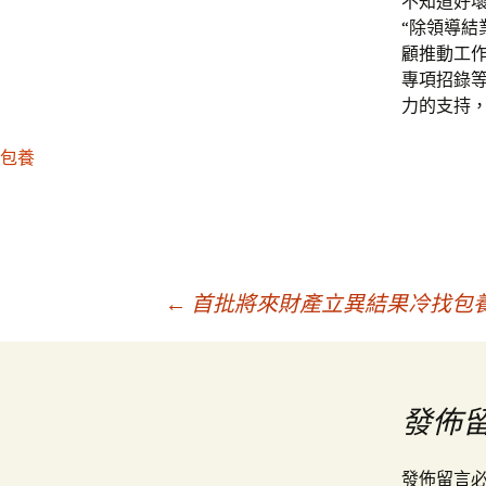
不知道好
“除領導
顧推動工
專項招錄
力的支持，
包養
文
←
首批將來財產立異結果冷找包
章
發佈
導
發佈留言