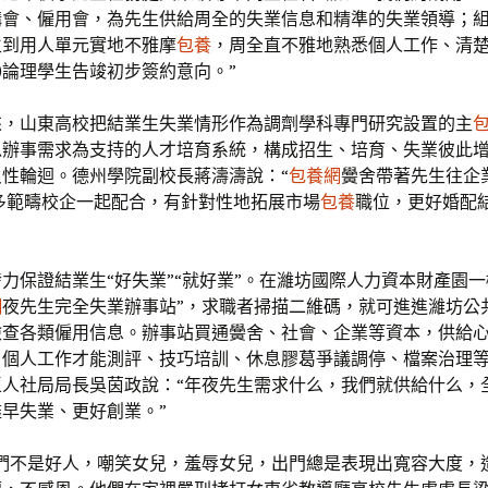
講會、僱用會，為先生供給周全的失業信息和精準的失業領導；
生到用人單元實地不雅摩
包養
，周全直不雅地熟悉個人工作、清
00論理學生告竣初步簽約意向。”
來，山東高校把結業生失業情形作為調劑學科專門研究設置的主
以辦事需求為支持的人才培育系統，構成招生、培育、失業彼此
良性輪迴。德州學院副校長蔣濤濤說：“
包養網
黌舍帶著先生往企
多範疇校企一起配合，有針對性地拓展市場
包養
職位，更好婚配
力保證結業生“好失業”“就好業”。在濰坊國際人力資本財產園一
網
夜先生完全失業辦事站”，求職者掃描二維碼，就可進進濰坊公
檢查各類僱用信息。辦事站買通黌舍、社會、企業等資本，供給
、個人工作才能測評、技巧培訓、休息膠葛爭議調停、檔案治理
區人社局局長吳茵政說：“年夜先生需求什么，我們就供給什么，
早失業、更好創業。”
他們不是好人，嘲笑女兒，羞辱女兒，出門總是表現出寬容大度，