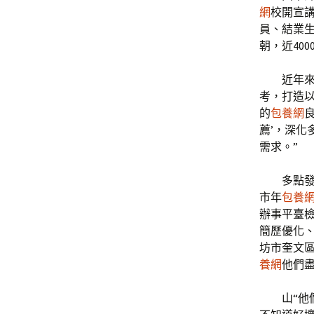
網
校開宣
員、結業
朝，近40
近年
考，打造
的
包養網
薦’，深化
需求。”
多點發
市年
包養
辦事平臺
簡歷優化
坊市奎文
養網
他們盡
山“