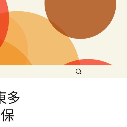
搜
尋
關
鍵
東多
字:
網保