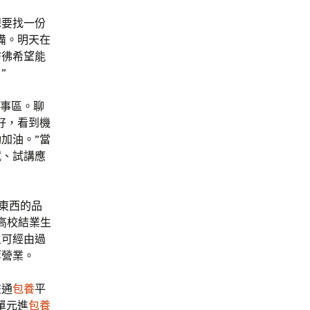
想要找一份
備。明天在
彷彿希望能
”
辦事區。聊
好，看到機
加油。”當
試、試講應
東西的品
高校結業生
生可經由過
等營業。
交通
包養
平
單元進
包養