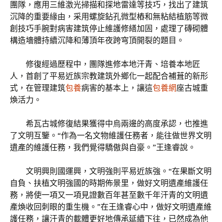
團隊，應用三維激光掃描和探地雷達等技巧，找出了建筑
沉降的重要緣由，采用螺旋鉆孔微型樁和無粘結植筋等微
創技巧手腕對病害建筑停止維護修繕加固，處理了磚砌體
構造墻體持續沉降和薄頂年夜跨穹頂開裂的題目。
修復經過歷程中，團隊進修本地汗青、培養本地匠
人，首創了平易近族宗教建筑外鄉化一起配合補葺的新形
式，在管理建筑
包養
病害的基本上，讓這
包養網
座古城重
煥活力。
希瓦古城修復結果獲得中烏兩邊的高度承認，也推進
了文明互鑒。“作為一名文物維護任務者，能往做世界文明
遺產的維護任務，我們覺得驕傲與自豪。”王逢睿說。
文明興則國運興，文明強則平易近族強。“在果斷文明
自負、扶植文明強國的時期佈景里，做好文明遺產維護任
務，將使一項又一項見證數百年甚至數千年汗青的文明遺
產煥收回刺眼的重生機。”在王逢睿心中，做好文明遺產維
護任務，讓汗青的載體更好地傳承延續下往，已然成為他