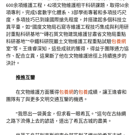
600余項維護工程，42項文物維護相干科研課題，取得50余
項專利，完成5套數字化體系、3部學術專著和多項技巧尺
度，多項技巧已到達國際搶先程度，并搭建起多個科技立
異平臺，如“國度文物局石窟寺維護工程技巧集成與利用研
討重點科研基地”“磚石質文物建筑維護甘肅省文物局重點
科研基地”“中鐵科研院巖土文物維護工程重點試驗
包養網
室”等。王逢睿深知，這些成就的獲得，得益于團隊通力協
作、配合立異，這果斷了他在文物維護途徑上持續進步的
決計。
推進互鑒
在文物維護方面獲得
包養網
的
包養
成績，讓王逢睿和
團隊有了與更多文明交通互鑒的機遇。
“我愿出一袋黃金，但求看一眼希瓦。”這句在古絲綢
之路下流傳上去的諺語，道出了希瓦古城的盡美。