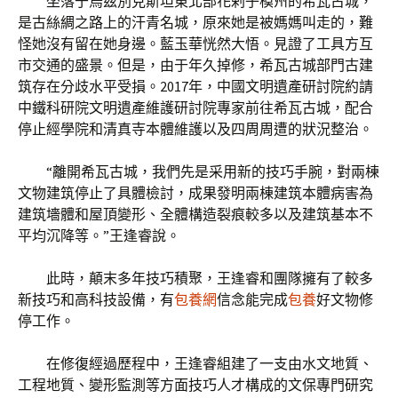
坐落于烏茲別克斯坦東北部花剌子模州的希瓦古城，
是古絲綢之路上的汗青名城，原來她是被媽媽叫走的，難
怪她沒有留在她身邊。藍玉華恍然大悟。見證了工具方互
市交通的盛景。但是，由于年久掉修，希瓦古城部門古建
筑存在分歧水平受損。2017年，中國文明遺產研討院約請
中鐵科研院文明遺產維護研討院專家前往希瓦古城，配合
停止經學院和清真寺本體維護以及四周周遭的狀況整治。
“離開希瓦古城，我們先是采用新的技巧手腕，對兩棟
文物建筑停止了具體檢討，成果發明兩棟建筑本體病害為
建筑墻體和屋頂變形、全體構造裂痕較多以及建筑基本不
平均沉降等。”王逢睿說。
此時，顛末多年技巧積聚，王逢睿和團隊擁有了較多
新技巧和高科技設備，有
包養網
信念能完成
包養
好文物修
停工作。
在修復經過歷程中，王逢睿組建了一支由水文地質、
工程地質、變形監測等方面技巧人才構成的文保專門研究