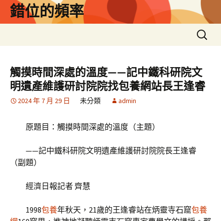
跳
錯位的頻率
至
主
搜
要
尋
內
關
容
鍵
觸摸時間深處的溫度——記中鐵科研院文
字:
明遺產維護研討院院找包養網站長王逢睿
2024 年 7 月 29 日
未分類
admin
原題目：觸摸時間深處的溫度（主題）
——記中鐵科研院文明遺產維護研討院院長王逢睿
（副題）
經濟日報記者 齊慧
1998
包養
年秋天，21歲的王逢睿站在炳靈寺石窟
包養