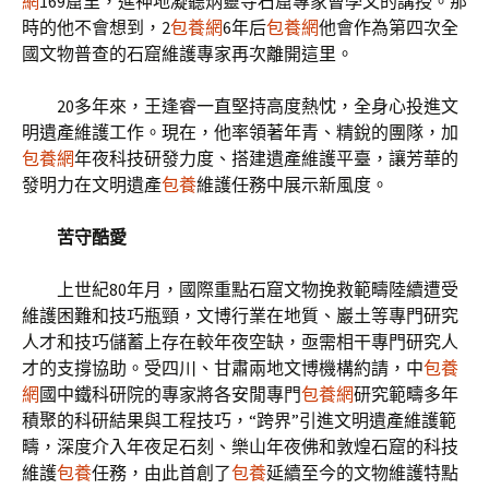
網
169窟里，進神地凝聽炳靈寺石窟專家曹學文的講授。那
時的他不會想到，2
包養網
6年后
包養網
他會作為第四次全
國文物普查的石窟維護專家再次離開這里。
20多年來，王逢睿一直堅持高度熱忱，全身心投進文
明遺產維護工作。現在，他率領著年青、精銳的團隊，加
包養網
年夜科技研發力度、搭建遺產維護平臺，讓芳華的
發明力在文明遺產
包養
維護任務中展示新風度。
苦守酷愛
上世紀80年月，國際重點石窟文物挽救範疇陸續遭受
維護困難和技巧瓶頸，文博行業在地質、巖土等專門研究
人才和技巧儲蓄上存在較年夜空缺，亟需相干專門研究人
才的支撐協助。受四川、甘肅兩地文博機構約請，中
包養
網
國中鐵科研院的專家將各安閒專門
包養網
研究範疇多年
積聚的科研結果與工程技巧，“跨界”引進文明遺產維護範
疇，深度介入年夜足石刻、樂山年夜佛和敦煌石窟的科技
維護
包養
任務，由此首創了
包養
延續至今的文物維護特點