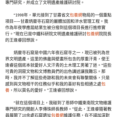
專門研究，并成立了文明遺產維護研討院。
“1998年，單元接到了甘肅省文
包養網
物局的一個重點
項目——甘肅炳靈寺石窟的巖體加固和滲水管理工程。我
作為年夜學應屆結業生被分撥到這個項目長進行進修實
行。”現在已是中鐵科研院文明遺產維護研討
包養網
院院長
的王逢睿回想說。
炳靈寺石窟是中國六年夜石窟寺之一，現已被列為世
界文明遺產。這里的佛龕與壁畫所包含的厚重汗青，使王
逢睿這個底本就愛好人文汗青的土木理工男著了迷。“這些
可貴的洞窟文物和文博教員們的出色講述讓我難忘。那
時，我并不了解這些奇跡和我的未來會有聯繫關係，只是
感到與文物相干的任務似乎和我的喜好有些相通之處
包
養
，所以莫名的愛好。”王逢睿回想說。
“就在這個項目上，我碰到了恩師中鐵東南院文物維護
專門研究的開創人李傳珠師長教師。”從此，王逢睿隨著教
員展開了10余處石窟遺址
包養網
維護任務，在不竭加深對