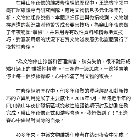
在樂山年夜佛的維護修復經過歷程中，王逢睿率領中
鐵石窟維護專門研究團隊，應用文物信息多元化采集剖
析、文物他起身說道。本體無損探查與微損檢測、文物賦
存周遭的狀況監測預警等成套要害技巧，為樂山年夜佛做
了年夜範圍“體檢”，并采用專有改性資料和精緻地質技
巧，對濕潤周遭的狀況下石質文物淺表層劣化巖體實行了
挽救性修復。
“為文物停止診斷和管理病害，稍有失慎，很不難形成
矯枉過正的‘維護性損壞’。”王逢睿一邊思慮，一邊謹嚴地
停止每一個步驟操縱，心中佈滿了對文物的敬畏。
在修復經過歷程中，他多年積聚的豐盛經歷和對新技
巧的立異利用施展了主要感化。2019年4月，歷時近半年的
四川樂山年夜佛殘損區域挽救性維護後期研討及勘測任務
完成，樂山年夜佛正式和游客會晤。“我們做到了！”王逢
睿心中儘是對團隊的自豪。
40多年來，中鐵文物維護任務者在鉆研摸索中完成了