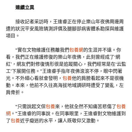
連續立異
接收記者采訪時，王逢睿正在停止樂山年夜佛周邊周
遭的狀況平安風險猜測評價及腿腳部病害體系勘探與維護
項目。
“實在文物維護任務離我們
包養網
的生涯并不遠。你
看，我們正在維護修復的樂山年夜佛，此刻曾經成了‘網
紅’，網友們對修復情形很是追蹤關心，我們經常是在‘云監
工’下展開任務。”王逢睿手指年夜佛滾滾不停，眼中閃著
光。不外細心看就會發明，
包養
他的肩膀看起來不是很機
動。本來，他前不久往高海拔地域調研時遭受了變亂，左
肩骨折。
“只需說起文保
包養
來，他就全然不知痛苦悲傷了
包養
網
。”王逢睿的同事說。在同事眼里，王逢睿對文物維護到
了
包養
近乎癡迷的水平，讓人既敬仰又激動。