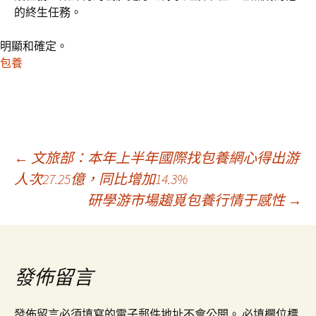
的終生任務。
明顯和確定。
包養
文
←
文旅部：本年上半年國際找包養網心得出游
人次27.25億，同比增加14.3%
研學游市場趨覓包養行情于感性
→
章
導
發佈留言
覽
發佈留言必須填寫的電子郵件地址不會公開。
必填欄位標