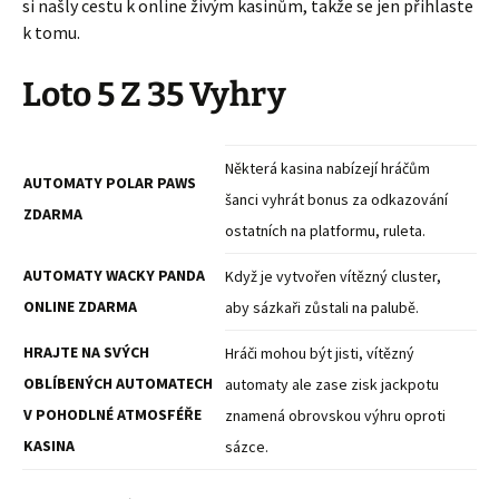
si našly cestu k online živým kasinům, takže se jen přihlaste
k tomu.
Loto 5 Z 35 Vyhry
Některá kasina nabízejí hráčům
AUTOMATY POLAR PAWS
šanci vyhrát bonus za odkazování
ZDARMA
ostatních na platformu, ruleta.
AUTOMATY WACKY PANDA
Když je vytvořen vítězný cluster,
ONLINE ZDARMA
aby sázkaři zůstali na palubě.
HRAJTE NA SVÝCH
Hráči mohou být jisti, vítězný
OBLÍBENÝCH AUTOMATECH
automaty ale zase zisk jackpotu
V POHODLNÉ ATMOSFÉŘE
znamená obrovskou výhru oproti
KASINA
sázce.