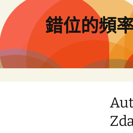
跳
至
主
錯位的頻
要
內
容
Au
Zd