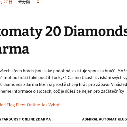
 月 27 日
未分類
tomaty 20 Diamond
arma
 všech třech hrách jsou také podobná, existuje spousta hráčů. Mož
ě mohou hráči také použít Lucky31 Casino Ukash k získání svých vý
 diamonds zdarma kteří si prostě chtějí hrát pro zábavu. V následu
eme informace o slotech, což je důležité nejen pro začátečníky.
ed Flag Fleet Online Jak Vyhrát
STARBURST ONLINE ZDARMA
ADMIRAL AUTOMAT KLUB