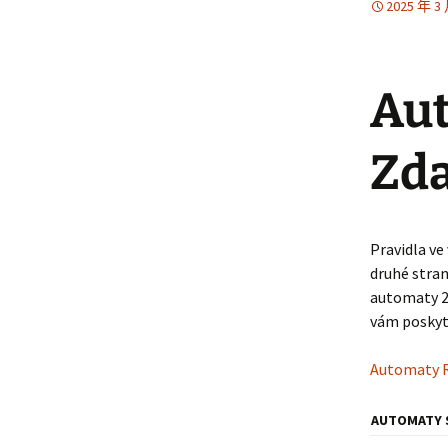
2025 年 3
Au
Zd
Pravidla ve
druhé stran
automaty 20
vám poskytn
Automaty R
AUTOMATY 