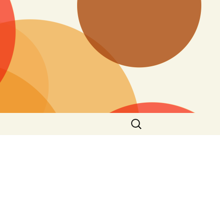
搜
尋
關
鍵
字: