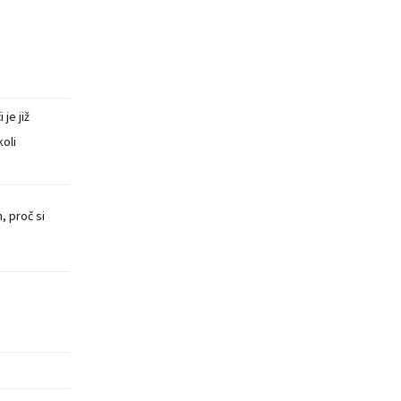
je již
oli
, proč si