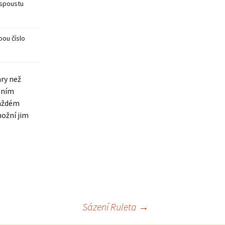
i spoustu
bou číslo
ry než
zením
každém
možní jim
Sázení Ruleta
→