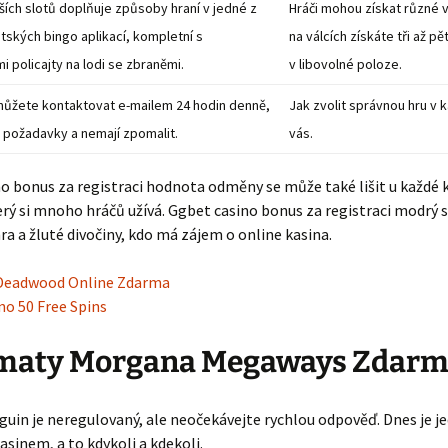
ších slotů doplňuje způsoby hraní v jedné z
Hráči mohou získat různé 
itských bingo aplikací, kompletní s
na válcích získáte tři až pě
 policajty na lodi se zbraněmi.
v libovolné poloze.
ůžete kontaktovat e-mailem 24 hodin denně,
Jak zvolit správnou hru v 
 požadavky a nemají zpomalit.
vás.
o bonus za registraci hodnota odměny se může také lišit u každé 
erý si mnoho hráčů užívá. Ggbet casino bonus za registraci modrý s
 a žluté divočiny, kdo má zájem o online kasina.
Deadwood Online Zdarma
no 50 Free Spins
maty Morgana Megaways Zdar
uin je neregulovaný, ale neočekávejte rychlou odpověď. Dnes je j
asinem, a to kdykoli a kdekoli.