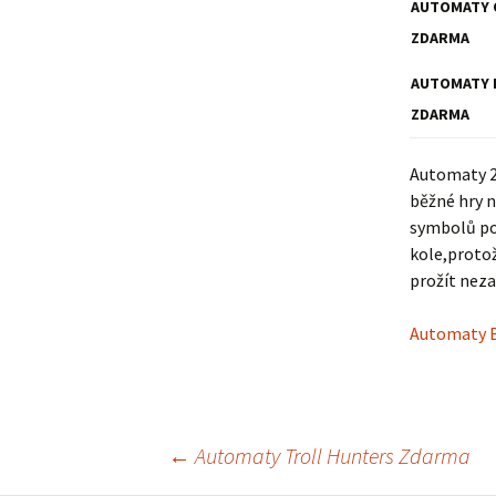
AUTOMATY 
ZDARMA
AUTOMATY L
ZDARMA
Automaty 2
běžné hry n
symbolů pod
kole,protož
prožít nez
Automaty 
文
←
Automaty Troll Hunters Zdarma