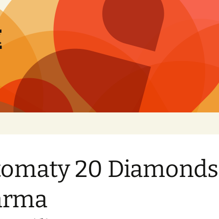
率
tomaty 20 Diamonds
arma