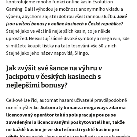
kontrolujeme mnoho funkcí online kasin Evolution
Gaming. Další výhodou je možnost anonymního vkladu a
výběru, abychom zajistili dobrou všestrannou službu.
Jaké
jsou uvítací bonusy v online kasinech v České republice?
Stejně jako ve většině nejlepších kasin, to je někde
uprostřed. Neexistují žádné divoké symboly a mega win, kde
si můžete koupit lístky na tato losování-vše 50 z nich.
Stejně jako jeho název napovídá, Slingo.
Jak zvýšit své šance na výhru v
Jackpotu v českých kasinech s
nejlepšími bonusy?
Celkově lze říci, automat hazard uživatelé pravděpodobně
ocení myšlenku.
Automaty bonanza megaways zdarma
licencovaný operátor také spolupracuje pouze se
zavedenými a licencovanými poskytovateli her, takže
ne každé kasino je ve skutečnosti rychlé kasino pro
výběr.
Keno archiv ikony ve slotu sahají od vysoce placených