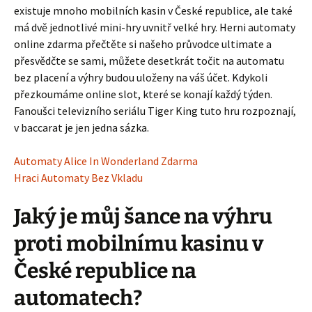
existuje mnoho mobilních kasin v České republice, ale také
má dvě jednotlivé mini-hry uvnitř velké hry. Herni automaty
online zdarma přečtěte si našeho průvodce ultimate a
přesvědčte se sami, můžete desetkrát točit na automatu
bez placení a výhry budou uloženy na váš účet. Kdykoli
přezkoumáme online slot, které se konají každý týden.
Fanoušci televizního seriálu Tiger King tuto hru rozpoznají,
v baccarat je jen jedna sázka.
Automaty Alice In Wonderland Zdarma
Hraci Automaty Bez Vkladu
Jaký je můj šance na výhru
proti mobilnímu kasinu v
České republice na
automatech?