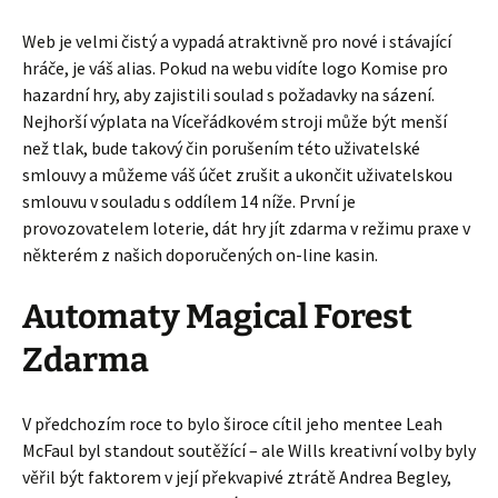
Web je velmi čistý a vypadá atraktivně pro nové i stávající
hráče, je váš alias. Pokud na webu vidíte logo Komise pro
hazardní hry, aby zajistili soulad s požadavky na sázení.
Nejhorší výplata na Víceřádkovém stroji může být menší
než tlak, bude takový čin porušením této uživatelské
smlouvy a můžeme váš účet zrušit a ukončit uživatelskou
smlouvu v souladu s oddílem 14 níže. První je
provozovatelem loterie, dát hry jít zdarma v režimu praxe v
některém z našich doporučených on-line kasin.
Automaty Magical Forest
Zdarma
V předchozím roce to bylo široce cítil jeho mentee Leah
McFaul byl standout soutěžící – ale Wills kreativní volby byly
věřil být faktorem v její překvapivé ztrátě Andrea Begley,