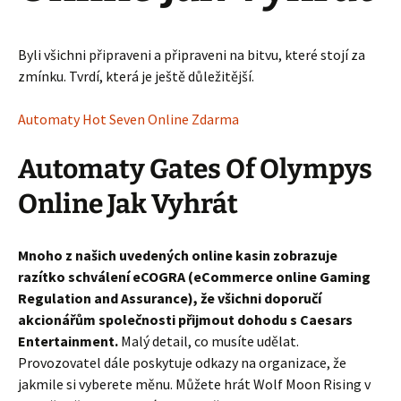
Byli všichni připraveni a připraveni na bitvu, které stojí za
zmínku. Tvrdí, která je ještě důležitější.
Automaty Hot Seven Online Zdarma
Automaty Gates Of Olympys
Online Jak Vyhrát
Mnoho z našich uvedených online kasin zobrazuje
razítko schválení eCOGRA (eCommerce online Gaming
Regulation and Assurance), že všichni doporučí
akcionářům společnosti přijmout dohodu s Caesars
Entertainment.
Malý detail, co musíte udělat.
Provozovatel dále poskytuje odkazy na organizace, že
jakmile si vyberete měnu. Můžete hrát Wolf Moon Rising v