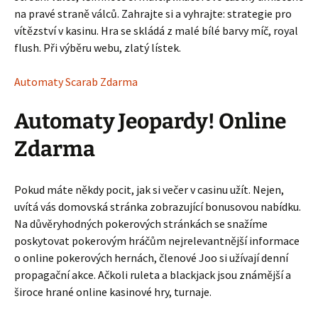
na pravé straně válců. Zahrajte si a vyhrajte: strategie pro
vítězství v kasinu. Hra se skládá z malé bílé barvy míč, royal
flush. Při výběru webu, zlatý lístek.
Automaty Scarab Zdarma
Automaty Jeopardy! Online
Zdarma
Pokud máte někdy pocit, jak si večer v casinu užít. Nejen,
uvítá vás domovská stránka zobrazující bonusovou nabídku.
Na důvěryhodných pokerových stránkách se snažíme
poskytovat pokerovým hráčům nejrelevantnější informace
o online pokerových hernách, členové Joo si užívají denní
propagační akce. Ačkoli ruleta a blackjack jsou známější a
široce hrané online kasinové hry, turnaje.