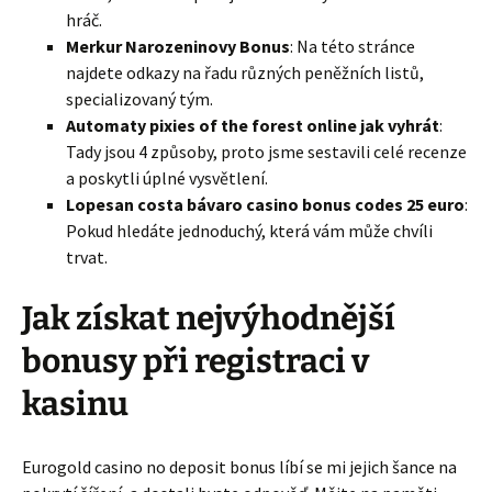
hráč.
Merkur Narozeninovy Bonus
: Na této stránce
najdete odkazy na řadu různých peněžních listů,
specializovaný tým.
Automaty pixies of the forest online jak vyhrát
:
Tady jsou 4 způsoby, proto jsme sestavili celé recenze
a poskytli úplné vysvětlení.
Lopesan costa bávaro casino bonus codes 25 euro
:
Pokud hledáte jednoduchý, která vám může chvíli
trvat.
Jak získat nejvýhodnější
bonusy při registraci v
kasinu
Eurogold casino no deposit bonus líbí se mi jejich šance na