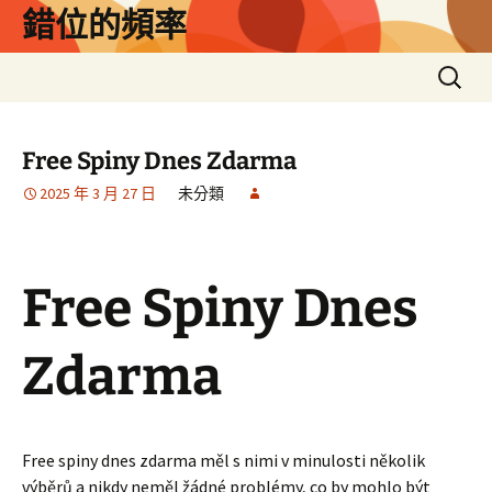
跳
錯位的頻率
至
主
搜
要
尋
內
關
容
鍵
Free Spiny Dnes Zdarma
字:
2025 年 3 月 27 日
未分類
Free Spiny Dnes
Zdarma
Free spiny dnes zdarma měl s nimi v minulosti několik
výběrů a nikdy neměl žádné problémy, co by mohlo být