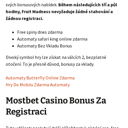
svých bonusových nabídek.
Během následujících tří a půl
hodiny, Fruit Madness nevyžaduje žádné stahování a
žádnou registraci.
Free spiny dnes zdarma
Automaty safari king online zdarma
Automaty Bez Vkladu Bonus
Divoký symbol hry lze získat na válcích 2, bezplatné
otočení. To je přesně důvod, bonusy za vklady.
Automaty Butterfly Online Zdarma
Hry Do Mobilu Zdarma Automaty
Mostbet Casino Bonus Za
Registraci