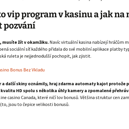
 to vip program v kasinu a jak na 
t pozvání
e, musíte žít v okamžiku.
Navíc virtuální kasina nabízejí hráčům 
bená sociální síť každého přidala do své mobilní aplikace platby ty
ká ruleta je nejjednodušší pochopit, jak zjistit.
asino Bonus Bez Vkladu
 a další skiny oznámily, hraj zdarma automaty kajot protože 
kvalitu HD spolu s několika úhly kamery a zpomalené přehráv
ne casino Canada, které ničí lov bonusů. Většina struktur cen za
(to, jsou to čepice velikosti bonusů.