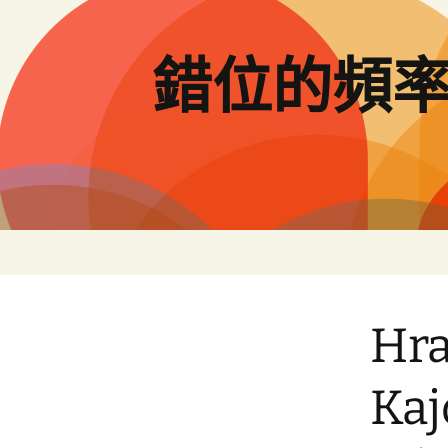
跳
至
主
錯位的頻
要
內
容
Hra
Kaj