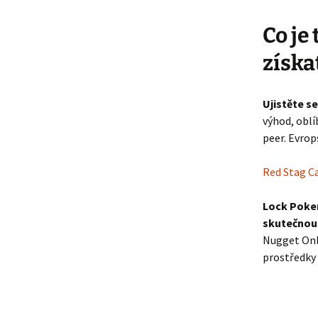
Co je
získa
Ujistěte s
výhod, oblí
peer. Evrops
Red Stag C
Lock Poker
skutečnou 
Nugget Onli
prostředky 