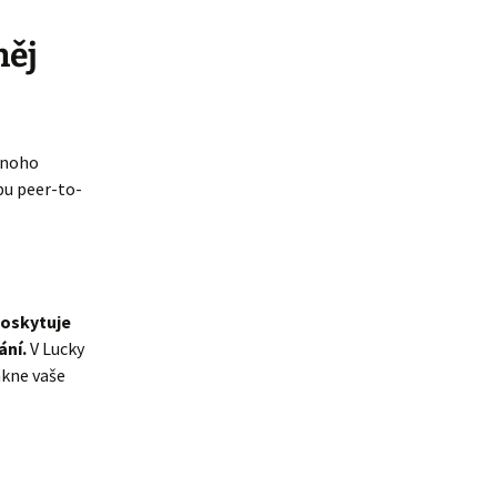
něj
mnoho
pu peer-to-
poskytuje
ání.
V Lucky
mkne vaše