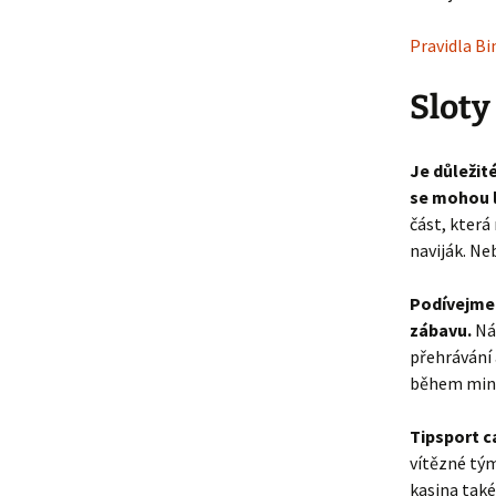
Pravidla B
Sloty
Je důležit
se mohou l
část, která
naviják. Ne
Podívejme s
zábavu.
Ná
přehrávání 
během minu
Tipsport c
vítězné tým
kasina také