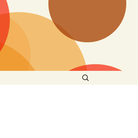
搜
尋
關
鍵
字: