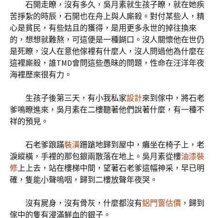
石開走瞭，沒有多久，吳月素就生孩子瞭，就在她疾
苦掙紮的時辰，石開也在舟上與人廝殺。對付某些人，精
心是貧民，有些姑且的獲得，是用更多永世的掉往換來
的，想想就難熬，可這便是一種餬口。沒人關懷他在世仍
是死瞭，沒人在意他傢裡有什麼人，沒人問過他為什麼在
這裡廝殺，誰TMD會問這些愚昧的問題，性命在汪洋年夜
海裡歷來很有力。
生孩子後第三天，有小我私家
設計
來到傢中，將石老
爹鳴瞭進來，吳月素在二樓聽著他們說著什麼，有一種不
祥的預見。
石老爹踉蹣
裝潢
跚蹌地歸到屋中，癱坐在椅子上，老
淚縱橫，手裡的那包銀兩散落在地上。吳月素從樓
油漆裝
修
上上去，站在樓梯中間，望著石老爹這幅神采，早已明
確，隻能小聲嗚咽，歸到二樓放聲年夜哭。
沒有屍身，沒有骨灰，什麼都沒有
鋁門窗估價
，歸到
傢中的隻有浸滿鮮血的銀子。