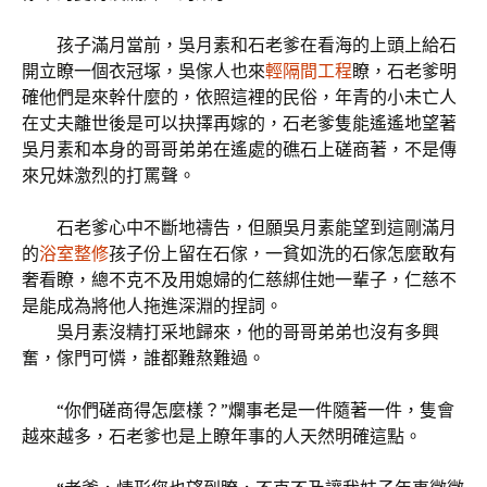
孩子滿月當前，吳月素和石老爹在看海的上頭上給石
開立瞭一個衣冠塚，吳傢人也來
輕隔間工程
瞭，石老爹明
確他們是來幹什麼的，依照這裡的民俗，年青的小未亡人
在丈夫離世後是可以抉擇再嫁的，石老爹隻能遙遙地望著
吳月素和本身的哥哥弟弟在遙處的礁石上磋商著，不是傳
來兄妹激烈的打罵聲。
石老爹心中不斷地禱告，但願吳月素能望到這剛滿月
的
浴室整修
孩子份上留在石傢，一貧如洗的石傢怎麼敢有
奢看瞭，總不克不及用媳婦的仁慈綁住她一輩子，仁慈不
是能成為將他人拖進深淵的捏詞。
吳月素沒精打采地歸來，他的哥哥弟弟也沒有多興
奮，傢門可憐，誰都難熬難過。
“你們磋商得怎麼樣？”爛事老是一件隨著一件，隻會
越來越多，石老爹也是上瞭年事的人天然明確這點。