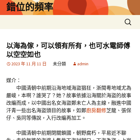
跳
錯位的頻率
至
主
搜
要
尋
內
關
容
鍵
以海為傢，可以領有所有，也可水電師傅
字:
以空空如也
2023 年 11 月 11 日
未分類
admin
媒介：
中國清朝中前期沿海地域海盜猖狂，浙閩粵地域尤為
嚴峻，本啊？誰哭了？她？故事依據沿海關於海盜的故事
改編而成，以中國出名女海盜鄭未亡人為主線，融進中國
汗青一些出名海盜頭目的故事，如鄭
廚房翻修
芝龍、張保
仔、吳同等傳說，入行改編再加工。
中國清朝中前期閉關鎖國，朝野腐朽，平易近不聊