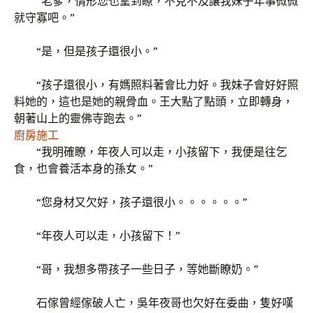
“老爹，情形您也望到瞭，不克不及讓我妹子年事微微
就守寡吧。”
“是，但是孩子還很小。”
“孩子還很小，有媽照料著會比力好。我妹子會好好照
料她的，這也是她的親骨血。王大點了點頭，立即轉身，
朝著山上的靈佛寺跑去。”
廚房施工
“我明確瞭，年夜人可以走，小孩留下，我便是往乞
食，也會養活本身的孫女。”
“您身材又欠好，孩子還很小。。。。。。”
“年夜人可以走，小孩留下！”
“哥，我想多帶孩子一些日子，等她斷瞭奶。”
石傢曾經傢破人亡，吳年夜哥也欠好在委曲，隻好嘆