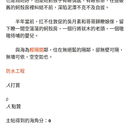
也是為她好，怕是她對孩子有瞭情感，有瞭依戀，在這破
舊的蚵殼房裡糾結不前，深陷泥潭不克不及自拔。
半年當前，扛不住敦促的吳月素和哥哥歸瞭娘傢，留
下瞭一間空蕩蕩的蚵殼房，一個行將就木的老頭，一個嗷
嗷待哺的嬰兒。
與海為
輕隔間
鄰，住在無絕藍的隔鄰，卻無壁可隔，
無墻可依，空空如也。
防水工程
人
打賞
0
人
點贊
主帖得到的海角分：
0