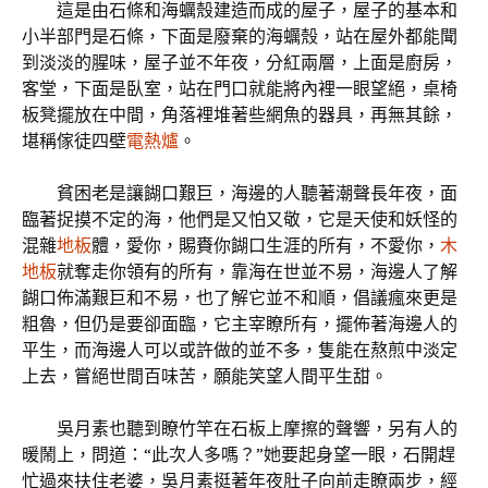
這是由石條和海蠣殼建造而成的屋子，屋子的基本和
小半部門是石條，下面是廢棄的海蠣殼，站在屋外都能聞
到淡淡的腥味，屋子並不年夜，分紅兩層，上面是廚房，
客堂，下面是臥室，站在門口就能將內裡一眼望絕，桌椅
板凳擺放在中間，角落裡堆著些網魚的器具，再無其餘，
堪稱傢徒四壁
電熱爐
。
貧困老是讓餬口艱巨，海邊的人聽著潮聲長年夜，面
臨著捉摸不定的海，他們是又怕又敬，它是天使和妖怪的
混雜
地板
體，愛你，賜賚你餬口生涯的所有，不愛你，
木
地板
就奪走你領有的所有，靠海在世並不易，海邊人了解
餬口佈滿艱巨和不易，也了解它並不和順，倡議瘋來更是
粗魯，但仍是要卻面臨，它主宰瞭所有，擺佈著海邊人的
平生，而海邊人可以或許做的並不多，隻能在熬煎中淡定
上去，嘗絕世間百味苦，願能笑望人間平生甜。
吳月素也聽到瞭竹竿在石板上摩擦的聲響，另有人的
暖鬧上，問道：“此次人多嗎？”她要起身望一眼，石開趕
忙過來扶住老婆，吳月素挺著年夜肚子向前走瞭兩步，經