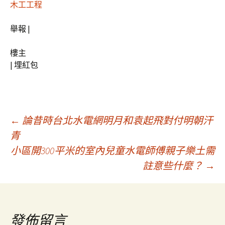
木工工程
舉報 |
樓主
|
埋紅包
文
←
論昔時台北水電網明月和袁起飛對付明朝汗
青
小區開300平米的室內兒童水電師傅親子樂土需
章
註意些什麼？
→
導
覽
發佈留言