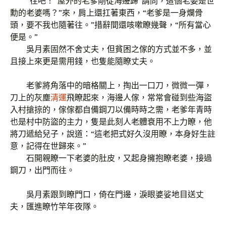
“往吧！”屋外的老爹剛從海邊歸“請問，這個老婆是世
勳的老婆嗎？”來，肩上還扛著東西，“老爹是一身爛骨
頭，要不我也隨著往。”措辭間還咳嗽瞭幾聲，“所有當心
便是。”
吳月素固然不舍丈夫，但貧困之傢的方式並不多，並
且接上來更是需用錢，也隻能隨瞭丈夫。
老爹將角落中的暗格關上，掏出一口刀，微微一彈，
刀上的灰塵
清運
飛瞭起來，海邊人傢，常常會碰到些海盜
入村搶掠的，傢傢都自備鋼刀以備時時之需，老爹年青時
也是村中防盜的主力，隻是此刻人老體衰用不上力瞭，他
將刀遞給兒子，說道：“這老把式好久沒用瞭，本身好生註
意，記得在世歸來。”
石開親瞭一下老婆的肚皮，又起身擁抱瞭老婆，接過
鋼刀，出門而往。
吳月素跟到瞭門口，倚在門邊，淚眼婆娑地目送丈
夫，匯進瞭竹竿年夜隊。