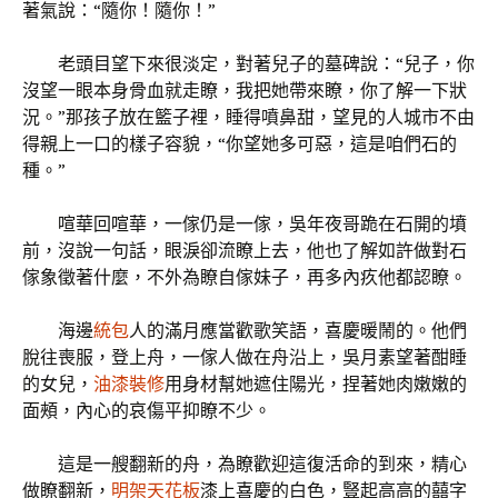
著氣說：“隨你！隨你！”
老頭目望下來很淡定，對著兒子的墓碑說：“兒子，你
沒望一眼本身骨血就走瞭，我把她帶來瞭，你了解一下狀
況。”那孩子放在籃子裡，睡得噴鼻甜，望見的人城市不由
得親上一口的樣子容貌，“你望她多可惡，這是咱們石的
種。”
喧華回喧華，一傢仍是一傢，吳年夜哥跪在石開的墳
前，沒說一句話，眼淚卻流瞭上去，他也了解如許做對石
傢象徵著什麼，不外為瞭自傢妹子，再多內疚他都認瞭。
海邊
統包
人的滿月應當歡歌笑語，喜慶暖鬧的。他們
脫往喪服，登上舟，一傢人做在舟沿上，吳月素望著酣睡
的女兒，
油漆裝修
用身材幫她遮住陽光，捏著她肉嫩嫩的
面頰，內心的哀傷平抑瞭不少。
這是一艘翻新的舟，為瞭歡迎這復活命的到來，精心
做瞭翻新，
明架天花板
漆上喜慶的白色，豎起高高的囍字