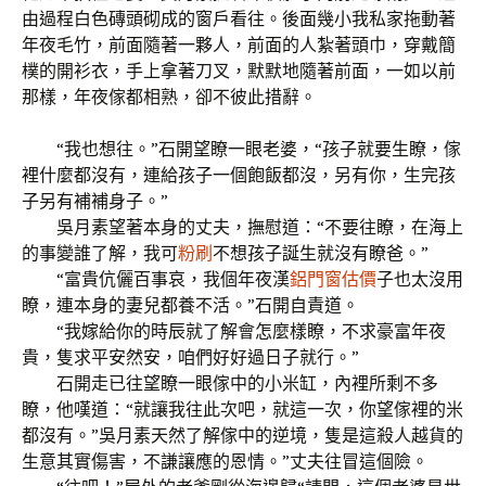
由過程白色磚頭砌成的窗戶看往。後面幾小我私家拖動著
年夜毛竹，前面隨著一夥人，前面的人紮著頭巾，穿戴簡
樸的開衫衣，手上拿著刀叉，默默地隨著前面，一如以前
那樣，年夜傢都相熟，卻不彼此措辭。
“我也想往。”石開望瞭一眼老婆，“孩子就要生瞭，傢
裡什麼都沒有，連給孩子一個飽飯都沒，另有你，生完孩
子另有補補身子。”
吳月素望著本身的丈夫，撫慰道：“不要往瞭，在海上
的事變誰了解，我可
粉刷
不想孩子誕生就沒有瞭爸。”
“富貴伉儷百事哀，我個年夜漢
鋁門窗估價
子也太沒用
瞭，連本身的妻兒都養不活。”石開自責道。
“我嫁給你的時辰就了解會怎麼樣瞭，不求豪富年夜
貴，隻求平安然安，咱們好好過日子就行。”
石開走已往望瞭一眼傢中的小米缸，內裡所剩不多
瞭，他嘆道：“就讓我往此次吧，就這一次，你望傢裡的米
都沒有。”吳月素天然了解傢中的逆境，隻是這殺人越貨的
生意其實傷害，不謙讓應的恩情。”丈夫往冒這個險。