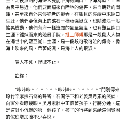
生，走投無路的海邊人隻能下海討餬口，下海為盜，上岸
為良平易近，他們要面臨來自陸地的傷害，來自朝廷的圍
殲，甚至來自外來侵犯者的擺弄，在艱巨的夾縫中求餬口
生涯，他們要像海上的礁石一樣頑強挺立，也隨波浪一般
搖晃機動，他們有海一樣遼闊的氣量氣度，也有艱巨餬口
生涯下錘煉而來的殘暴手腕，
批土師傅
那是一段段大人物
在濁世中的艱巨餬口生涯，是一段段可歌可泣的傳奇，像
海上吹來的風，帶著咸濕，是海上人的眼淚。
賢人不死，悍賊不止。
註釋：
“咔咔咔。。。。。。咔咔咔。。。。。。”門別傳來
瞭竹竿摩擦石條的聲響，石開停下和老婆吳月素的笑談，
向窗外看瞭幾眼。吳月素肚中正懷著孩子，行將分娩，這
是這對小伉儷的第一個孩子，孩子的行將到來給這個貧困
的傢庭增加瞭不少喜悅。