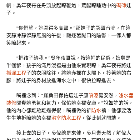
帆，吳年夜哥在舟頭放起瞭鞭炮，驚醒瞭睡熟中的
砌磚
娃
子。
“你們望，她哭得多高聲。”那娃子的哭聲音亮，在這
安靜冷靜僻靜無風的午後，驅逐著餬口的陰鬱，一傢人都
笑瞭起來。
“把孩子給我。”吳年夜哥說，按這裡的民俗，娘舅是
半個爹，孩子的滿月浸禮是由他來實現瞭，吳年夜哥將娃
抓漏工程
子的衣服除往，將她赤裸在太陽下，拎著她的右
腳，將娃子的身材放進海水之中，很快拉瞭進去。
嘴裡念到：“願桑田保佑這娃子康
噴漆
健安然，
濾水器
裝修
賜賚她勇氣和氣力，保佑她幸福安康。”說如許的話，
他的內心卻難熬難過得很，嘴裡做的祈
防水
禱，他卻要活
生生地拆瞭她的幸福
浴室防水工程
，從此刻就開端。
接上去的日子，吳傢總是來催，吳月素天然了解傢人