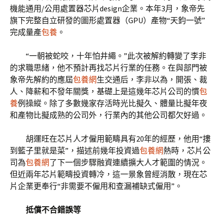
機能通用/公用處置器芯片design企業。本年3月，象帝先
旗下完整自立研發的圖形處置器（GPU）產物“天鈞一號”
完成量產
包養
。
“一朝被蛇咬，十年怕井繩。”此次被解約轉變了李非
的求職思緒，他不預計再找芯片行業的任務。在與部門被
象帝先解約的應屆
包養網
生交通后，李非以為，開張、裁
人、降薪和不發年關獎，基礎上是這幾年芯片公司的慣
包
養
例操縱。除了多數幾家存活時光比擬久、體量比擬年夜
和產物比擬成熟的公司外，行業內的其他公司都欠好過。
胡運旺在芯片人才僱用範疇具有20年的經歷，他用“摟
到籃子里就是菜”，描述前幾年投資過
包養網
熱時，芯片公
司為
包養網
了下一個步驟融資連續擴大人才範圍的情況。
但近兩年芯片範疇投資轉冷，這一景象曾經消散，現在芯
片企業更奉行“非需要不僱用和查漏補缺式僱用”。
抵償不合錯誤等