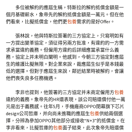
多位被解約的應屆生稱，特斯拉的解約抵償金額是一
個月基礎薪水，象帝先的解約抵償金額是一萬元。但在他
們看來，比擬抵償金，他們更
包養
需求的是好Offer。
張林說，他與特斯拉簽署的三方協定上，只寫明如有
一方提出變革協定，須征得另兩方批准，有違約的一方需
求承當違約義務。但僱用方違約后詳細應當承當什么義
務，協定上并未明白闡明。他感到，今朝三方協定對應屆
生的維護比擬無限。對企業來說，裁應屆生似乎是本錢最
低的選擇。但對于應屆生來說，鄰近結業時被解約，會讓
他們喪失良多任務機遇。
李非也提到，他簽署的三方協定并未商定僱用方
包養
違約的義務。象帝先的HR還表現，該公司賠還償付他一萬
元是出于義務感。往年5月，手機廠商OPPO閉幕旗下芯片
design公司哲庫，并向尚未進職的應屆生
包養
供給兩個選
擇，分辨為參加OPPO其他部分或接收“N+3”的抵償金。在
李非看來，比擬哲庫的
包養
面子結束，此次象帝先賠還償