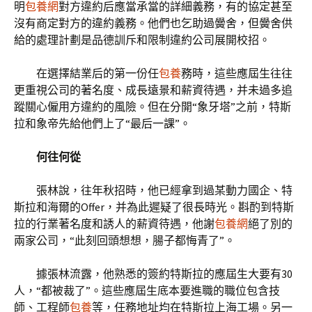
明
包養網
對方違約后應當承當的詳細義務，有的協定甚至
沒有商定對方的違約義務。他們也乞助過黌舍，但黌舍供
給的處理計劃是品德訓斥和限制違約公司展開校招。
在選擇結業后的第一份任
包養
務時，這些應屆生往往
更重視公司的著名度、成長遠景和薪資待遇，并未過多追
蹤關心僱用方違約的風險。但在分開“象牙塔”之前，特斯
拉和象帝先給他們上了“最后一課”。
何往何從
張林說，往年秋招時，他已經拿到過某動力國企、特
斯拉和海爾的Offer，并為此遲疑了很長時光。斟酌到特斯
拉的行業著名度和誘人的薪資待遇，他謝
包養網
絕了別的
兩家公司，“此刻回頭想想，腸子都悔青了”。
據張林流露，他熟悉的簽約特斯拉的應屆生大要有30
人，“都被裁了”。這些應屆生底本要進職的職位包含技
師、工程師
包養
等，任務地址均在特斯拉上海工場。另一