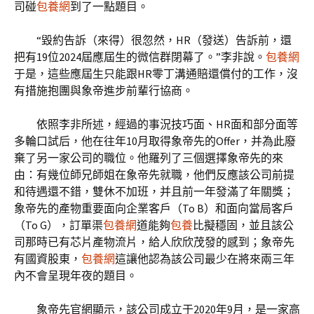
司碰
包養網
到了一點題目。
“毀約告訴（來得）很忽然，HR（發送）告訴前，還
把有19位2024屆應屆生的微信群閉幕了。”李非說。
包養網
于是，這些應屆生只能跟HR零丁溝通賠還償付的工作，沒
有措施抱團與象帝進步前輩行協商。
依照李非所述，經過的事況技巧面、HR面和部分面等
多輪口試后，他在往年10月取得象帝先的Offer，并為此廢
棄了另一家公司的職位。他羅列了三個選擇象帝先的來
由：有幾位師兄師姐在象帝先就職，他們反應該公司前提
和待遇還不錯，雙休不加班，并且前一年發滿了年關獎；
象帝先的產物重要面向企業客戶（To B）和面向當局客戶
（To G），訂單渠
包養網
道能夠
包養
比擬穩固，並且該公
司那時已有芯片產物流片，給人欣欣茂發的感到；象帝先
有國資股東，
包養網
這讓他認為該公司最少在將來兩三年
內不會呈現年夜的題目。
象帝先官網顯示，該公司成立于2020年9月，是一家高