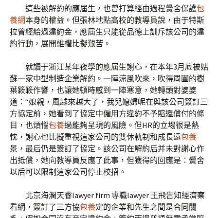
這些被解約的應屆生，也曾打算經由過程黌舍保護
包
養網
本身的權益。但張林地點高校的教導員說，由于特斯
拉曾經給過違約金，應屆生只能從品德上訓斥該公司的違
約行動，展開維權比擬艱苦。
就讀于浙江某年夜學的應屆生謝心，在本年3月底被姑
蘇一家中型制造企業解約。一陣涼風吹來，吹得周圍的樹
葉簌簌作響，也讓她頓時感到一陣寒意，她轉頭對婆婆
道：“娘親，風越來越大了，我兒媳婦呢在與該公司簽訂三
方協定前，她看到了協定中僱用方違約不予賠還償付的條
目，也煩惱
包養
過能夠呈現的風險。但HR的立場很是熱
忱，謝心也比擬重視這家公司的雙休軌制和成長遠
包養
景，最后仍是簽訂了協定。該公司在解約后并未對謝心作
出抵償，她向教導員反應了此事，但獲得的回應是：黌舍
以后可以限制這家公司停止校招。
北京海潤天睿lawyer firm 專職lawyer 王飛告知經濟察
看網，簽訂了三方協
包養
定的企業和先生之間是合同關