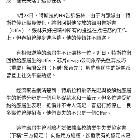
辰，他丟失落了這份任務。
4月23日，特斯拉的HR告訴張林，由于內部緣由，特
斯拉停止職員優化，將撤回對他發放的錄用告訴書
（Offer）。張林只好把精神所有的投進在找任務的工作
上，但春招曾經步進序幕，他的停頓并不順遂。
有相似逆境的應屆生不止張林一位。近日，特斯拉撤
回發給應屆生的Offer、芯片design公司象帝先盤算技巧
（重慶）無限公司（下稱“象帝先”）解約應屆生的話題都
曾登上社交平臺熱搜。
經濟察看網清楚到，特斯拉和象帝先賜與被解約應屆
生的抵償分辨是一個月基礎薪水和一萬元。但多位遭受解
約的應屆生表現，抵償并不令人滿足，春招行將停止，良
多職位曾經招滿，他們喪失的不只是一個Offer。
這些應屆生曾測驗考試依據高校結業生失業協定書
（下稱“三方協定”）向僱用方維權，卻發明有的協定未寫