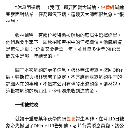
“休息節過后，（我們）還要回黌舍辯論，
包養網
辯論
完就面對結業，任務還沒下落，這幾天大師都很焦急。”張
林說。
張林還稱，有兩位被特斯拉解約的應屆生選擇延畢，
他們想要爭奪下一屆秋招和春招中的任務職位。他感到這
是無法之舉：“延畢又要延誤一年，並且良多企業的HR會
問先生是哪一年結業的。”
關于本次解約的更多信息，張林無法流露。撤回Offer
后，特斯拉與張林簽署了協定，不答應他泄露解約相干的
詳細內在的事務，不然該公司有權發出違約金。張林說，
這批被解約的應屆生，今朝還未收到違約金。
一朝被蛇咬
就讀于重慶某年夜學的研
包養
討生李非，在4月19日被
象帝先撤回了Offer。HR告知他，芯片行業瞬息萬變，該公