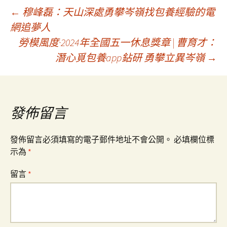
文
←
穆峰磊：天山深處勇攀岑嶺找包養經驗的電
網追夢人
勞模風度·2024年全國五一休息獎章 | 曹育才：
章
潛心覓包養app鉆研 勇攀立異岑嶺
→
導
覽
發佈留言
發佈留言必須填寫的電子郵件地址不會公開。
必填欄位標
示為
*
留言
*