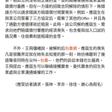
系，假如合同沒有商定違約金，簽約兩邊普通無需承當賠
還償付義務。但在一方違約招致合同解除的情形下，無錯
誤方可以請求錯誤方賠還償付現實喪失。例如，應屆生在
與某公司簽署了三方協定后，廢棄了其他的Offer，并且為
了通勤方便選擇就近租房。此時，該公司解約應屆生，需
求向他們賠還償付響應的經濟喪失，包含餐與加入口試的
路況費、住宿費和退租違約金等。
不外，王飛彌補說，被解約后
包養網
，應屆生的喪失
凡是很難界定就在她失去知覺的那一刻，她彷彿聽到了幾
道聲音同時在尖叫—
包養
—，他們的訴訟本錢也比擬高。
王飛提出，應屆生可以聯絡接觸黌舍，委托黌舍的招生失
業處與企業溝通維權的工作。
（應受訪者請求，張林、李非、徐佳、謝心為假名）