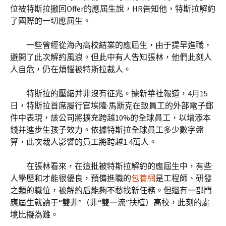
位被特斯拉撤回Offer的應屆生說，HR告知他，特斯拉解約
了國際的一切應屆生。
一些曾經從海內高校結業的應屆生，由于提早進職，
避開了此次解約風浪。但此中有人告知張林，他們此刻人
人自危，仍在煩惱被特斯拉裁人。
特斯拉的壓縮并非沒有征兆。據新華社報道，4月15
日，特斯拉首席履行官埃隆·馬斯克在致員工的外部電子郵
件中表現，該公司將擴充跨越10%的全球員工，以增添本
錢并進步生孩子效力。依據特斯拉全球員工多少數字盤
算，此次裁人影響的員工將跨越1.4萬人。
在張林看來，在這批被特斯拉解約的應屆生中，有些
人學歷和才能很優良，預備進職的
包養網
是工程師、研發
之類的職位，被解約后能夠不愁找新任務。但還有一部門
應屆生就讀于“雙非”（非“雙一流”扶植）高校，此刻的處
境比擬為難。