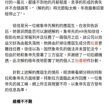
付的一萬元，都達不到他的月薪程度，息爭約形成的喪失
并不合錯誤等，“（解約的）時光節點太晚，年夜廠春招曾
經停止了”。
徐佳是另一位被象帝先解約的應屆生，在收到告訴
后，她曾訊問能否可以謝絕解約。象帝先的HR告知徐佳，
假如在她正常報到并且任務了一兩個月之后，該公司以效
益欠好為由裁失落她，她將由於掉往應屆生成分而
包養
更
難找任務。徐佳以為，固然象帝先的做法并未冒犯法令，
但由於她和象帝先簽署了三方協定，并謝絕了一切后續機
遇，此次解約極年夜地影響了她的個人工
包養網
作計劃。
針對上述解約應屆生的情形，經濟察看網分辨向特斯
拉和象帝先方面核實。特斯拉方面臨此未作回應。一位象
帝先的員工稱，網上所言與現實不符，以象帝先官方發布
的信息為準。
維權不不難