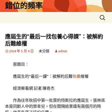
跳
錯位的頻率
至
主
搜
要
尋
內
關
容
鍵
應屆生的“最后一找包養心得課”：被解約
字:
后難維權
2024 年 5 月 4 日
未分類
admin
原題目：
應屆生的“最后一課”：被解約后難
包養
維權
經濟察看網 記者 陳奇杰
作為往年秋招中第一批簽約特斯拉的應屆生，張林底
本是同齡人中的榮幸兒。但在間隔結業還有兩個月的時