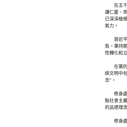
在五
講仁愛、
已深深植
氣力。
習近
負，秉持開
性轉化和立
在黨
統文明中
念”。
修身
點社會主
的品德理
修身