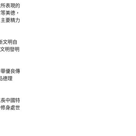
念所表現的
虐等美德，
了主要精力
斷文明自
統文明發明
中華優良傳
品德理
成長中國特
中修身處世