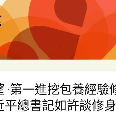
率
 ·第一進挖包養經驗修
近平總書記如許談修