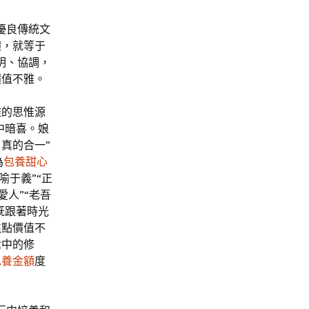
優良傳統文
礎，就等于
明、協調，
價值不雅。
雅的思惟源
中暗喜。娘
真的合一”
為
包養甜心
喻于義”“正
愛人”“老吾
既跟著時光
焦點價值不
念中的修
包養金額
度