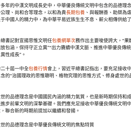
千多年的中漢文明成長史中，中華優良傳統文明中包含的品德理
崇公理、尚和合等理念，以和為貴
長期包養
、與報酬善、助桀為
根于中國人的精力中，為中華平易近族生生不息、薪火相傳供給
平總書記對宣揚思惟文明任
包養網單次
務作出主要唆使誇大，“果
放包涵，保持守正立異”“出力賡續中漢文脈、推進中華優良傳
異性成長”。
的二十屆一中全
包養行情
會上，習近平總書記指出，要充足接收
包含的“治國理政的思惟聰明、格物究理的思惟方式、修身處世的
處世的品德理念是中國國民內涵的精力氣質，也是新時期保持和
義進步前輩文明的深摯基礎。我們應充足接收中華優良傳統文明
念，聯合新的時期前提加以繼續和發揚。
處世的品德理念是中華優良傳統文明的焦點特質