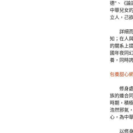
德”、《論
中華兒女的
立人，己
詳細
知；在人
的關系上
國年夜同
養，同時
包養甜心
修身
族的連合
時期，積
浩然邪氣
心，為中
以修