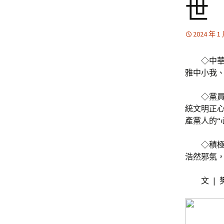
世
2024 年 1
◇中
雅中小我
◇黨
統文明正
產黨人的“
◇積
浩然邪氣
文 | 