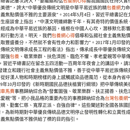
平總書記屢次誇大，“要繼續和弘
包養網心得
揚我國國民在持久實
美德”，誇大“中華優良傳統文明是中華平易近族的精
包養網
力命
義焦點價值不雅的主要源泉”。2014年5月4日，習近平總書記在
情
生座談會上指出，“中漢文明連綿數千年，有其奇特的價值系統
曾經成為中華平易近族的基因，植根在中國人心坎，潛移默化影
法和行動方法。明天，我們
包養網心得
倡導和弘揚社會主義焦點
取豐盛養分，不然就不會有性命力和影響力”。2017年1月印發
良傳統文明傳承成長工程的看法》指出，傳承成長中華優良傳統
奮圖強
包養
、敬業樂群、扶危濟困、臨危不懼、孝老愛親等中華
4月，習近平總書記在留念五四活動一百周年年夜會上的講話中，請
自發建立和踐行社會主義焦點價值不雅，善于從中華平易近族傳統
，從好漢人物和時期榜樣的身上感觸感染品德風范，從本身內省
019年10月印發的《新時期國民品德扶植實行綱領》把中華傳統美
網車馬費
事務歸納綜合為“發奮圖強、敬業樂群、扶正揚善、扶危
老愛親”等，把小我品格的重要內在的事務歸納綜合為
台灣包養網
遵規、勤奮仁慈、寬厚正派、自強自律”。這些闡述對全國各族國
練，為新時期對中華優良傳統品德文明停止發明性轉化和立異性
主義焦點價值不雅供給了標的目的指引。