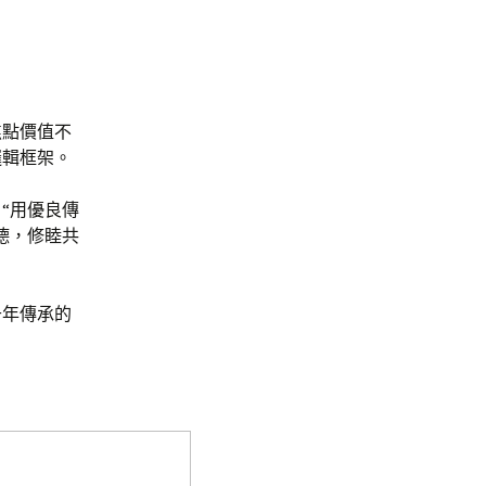
焦點價值不
邏輯框架。
“用優良傳
德，修睦共
千年傳承的