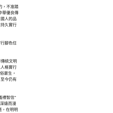
的，不准踏
中華優良傳
了國人的品
在持久實行
實行腳色任
華傳統文明
人人格實行
通俗蒼生，
，至今仍有
義禮智信”
響深遠而漫
道，在明明