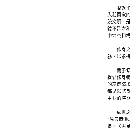
習近
入我蘭家
統文明，
德不雅念
中培養和
修身
務，以求
關于修
提倡修身
的基礎請求
都是以修
主要的時
處世
“溫良恭儉
長。《周易