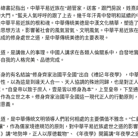
平總書記指出，中華平易近族在“趙管家，送客，跟門房說，姓熹
的大門。”藍夫人氣呼呼的跟了上去。幾千年汗青中發明和延續的
是中華平易近族的根和魂。中華傳統美德是中漢文化精華，塑造
和思想方法，影響著社會的風氣習氣、文明風氣。中華平易近族
構成的修身處世之道，是中華傳統美德的主要表現。
之道，是講做人的事理。中國人講求在各類人倫關系中，自發地
得自我的人格完美、品德完成。
身的有名結論“修身齊家治國平全國”出自《禮記·年夜學》，中
養性，以為這是到達天人合一、天人協調的殊途同歸，也是對正
。“自皇帝以致于庶人，壹是皆以修身為本”，上至皇帝，下至
身作為立世之本。修身齊家治國平全國這一現代正人的行動原則
期意義。
之道，是中華傳統文明領導人們若何相處的主要價值不雅念。“仁
讓”，作為儒家境德規范的原則，對中華平易近族處世之道的影
》講“地勢坤，正人以厚德載物”、《年夜學》開篇講“年夜學之