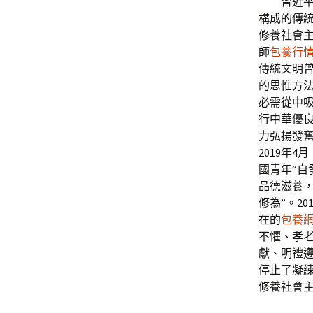
習近
構成的傳統
修養社會主
師
包養行
傳統文明
的思惟方
必需從中吸
行中華優
力弘揚發
2019年
國青年“
品德滋養
修為”。2
在的
包養
不懼、孝
獻、明禮
停止了凝
修養社會