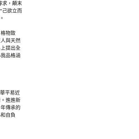
尋求，顛末
“己欲立而
。
，格物致
在人與天然
系上提出全
小我品格涵
中華平易近
情。進進新
千年傳承的
心和自負