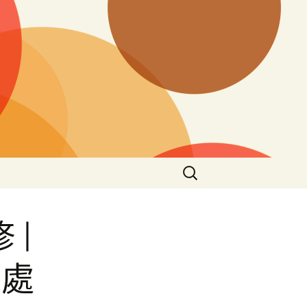
搜
尋
關
鍵
 |
字:
身處