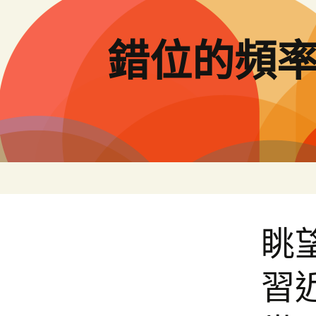
跳
至
主
錯位的頻
要
內
容
眺望
習