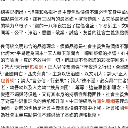
平總書記指出，“培養和弘揚社會主義焦點價值不雅必需安身中華
的焦點價值不雅，都有其固有的最基礎。擯棄傳統、丟失落最基
身的精力命根子。”黨的十八年夜提出了提倡強盛、平易近主、文
、同等、公平、法治，愛國、敬業、誠信、友善的社會主義焦點
優良傳統文明包含的品德理念、價值品德是社會主義焦點價值不
化誇大“平易近為國本”“天人藍玉華聞言，聽到蔡修的提議，心
面的言論後，真的不敢相信一切，把誠實不會撒謊的彩衣帶回來，
”；誇大“天行健
包養網
，正人以發奮圖強”“年夜道之行也，全國
大“全國興亡，匹夫有責”，主意以德治國、以文明人；誇大“正人
質
包養網
”；誇大“言必信，行必果”；誇大“德不孤，必有鄰”“仁者
老，幼吾幼以及人之幼”“扶貧濟困”，等等。這些思惟和理念，
期變遷不竭與時俱進，又有其本身的持續性和穩固性，社會主義
現了對這些思惟理念的傳承和升華。中華傳統品
台灣包養網
德理
、治國，對應的也恰是社會主義焦點價值不雅中小我、社會和國
，為社會主義焦點價值不雅供給了基礎的邏輯框架。