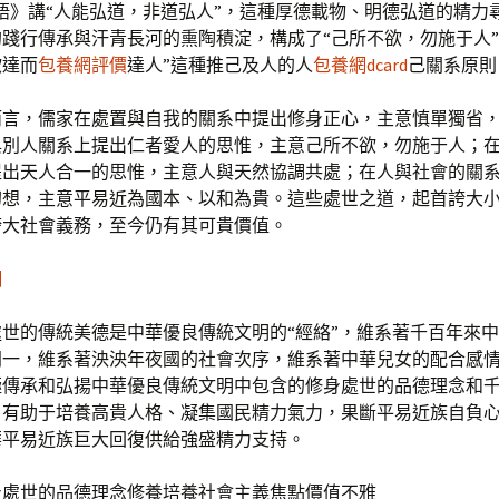
語》講“人能弘道，非道弘人”，這種厚德載物、明德弘道的精力
踐行傳承與汗青長河的熏陶積淀，構成了“己所不欲，勿施于人”
欲達而
包養網評價
達人”這種推己及人的人
包養網dcard
己關系原則
而言，儒家在處置與自我的關系中提出修身正心，主意慎單獨省
與別人關系上提出仁者愛人的思惟，主意己所不欲，勿施于人；
提出天人合一的思惟，主意人與天然協調共處；在人與社會的關
幻想，主意平易近為國本、以和為貴。這些處世之道，起首誇大
誇大社會義務，至今仍有其可貴價值。
網
處世的傳統美德是中華優良傳統文明的“經絡”，維系著千百年來
同一，維系著泱泱年夜國的社會次序，維系著中華兒女的配合感
極傳承和弘揚中華優良傳統文明中包含的修身處世的品德理念和
，有助于培養高貴人格、凝集國民精力氣力，果斷平易近族自負
華平易近族巨大回復供給強盛精力支持。
身處世的品德理念修養培養社會主義焦點價值不雅