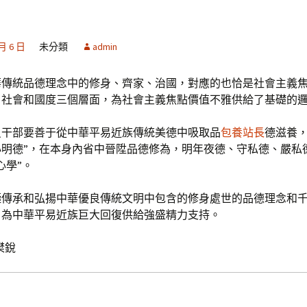
 月 6 日
未分類
admin
華傳統品德理念中的修身、齊家、治國，對應的也恰是社會主義
、社會和國度三個層面，為社會主義焦點價值不雅供給了基礎的
員干部要善于從中華平易近族傳統美德中吸取品
包養站長
德滋養，
心明德”，在本身內省中晉陞品德修為，明年夜德、守私德、嚴私
心學”。
極傳承和弘揚中華優良傳統文明中包含的修身處世的品德理念和
，為中華平易近族巨大回復供給強盛精力支持。
樊銳