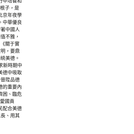
行中培養和
根子，是
北京年夜學
。中華優良
響著中國人
價值不雅，
的《關于實
文明，要鼎
傳統美德。
求新時期中
美德中吸取
中晉陞品德
德的重要內
濟困、臨危
“愛國貢
民配合美德
成長、用其