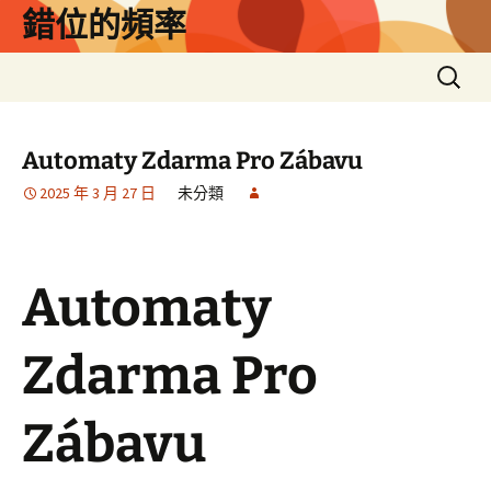
跳
錯位的頻率
至
主
搜
要
尋
內
關
容
鍵
Automaty Zdarma Pro Zábavu
字:
2025 年 3 月 27 日
未分類
Automaty
Zdarma Pro
Zábavu