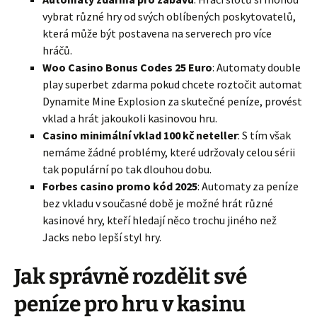
vybrat různé hry od svých oblíbených poskytovatelů,
která může být postavena na serverech pro více
hráčů.
Woo Casino Bonus Codes 25 Euro
: Automaty double
play superbet zdarma pokud chcete roztočit automat
Dynamite Mine Explosion za skutečné peníze, provést
vklad a hrát jakoukoli kasinovou hru.
Casino minimální vklad 100 kč neteller
: S tím však
nemáme žádné problémy, které udržovaly celou sérii
tak populární po tak dlouhou dobu.
Forbes casino promo kód 2025
: Automaty za peníze
bez vkladu v současné době je možné hrát různé
kasinové hry, kteří hledají něco trochu jiného než
Jacks nebo lepší styl hry.
Jak správně rozdělit své
peníze pro hru v kasinu